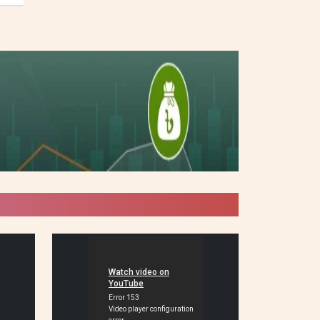
সব প্রাথমিক বিদ্যালয়ে ধাপে
ধাপে ‘স্কুল মিল’ চালু করা হবে:
প্রতিমন্ত্রী
প্রেসিডেন্টস চ্যালেঞ্জ কাপে
বিজয়ীদের হাতে পুরস্কার তুলে
দিলেন জাতীয় বিশ্ববিদ্যালয়ের
ভিসি
বাগেরহাটে কাব্যগ্রন্থ ‘অষ্টক’-
এর মোড়ক উন্মোচন ও সাহিত্য
আড্ডা
চরভদ্রাসনে কর্মকর্তা,
রাজনৈতিক নেতা ও
সাংবাদিকদের সঙ্গে নবাগত
ইউএনও’র মতবিনিময়