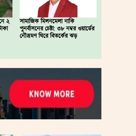
নে ২
সামাজিক মিলনমেলা নাকি
টাকা
পুনর্বাসনের চেষ্টা: ৩৮ নম্বর ওয়ার্ডের
নৌভ্রমণ ঘিরে বিতর্কের ঝড়