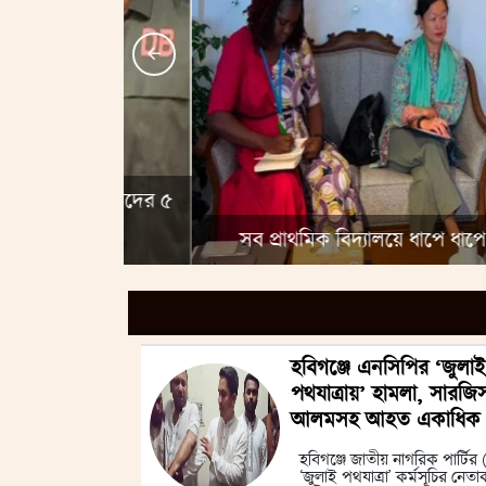
ুর, সহযোগীদের ৫
সব প্রাথমিক বিদ্যালয়ে ধাপে ধাপে ‘স্কুল মিল’ 
হবিগঞ্জে এনসিপির ‘জুলাই
পথযাত্রায়’ হামলা, সারজি
আলমসহ আহত একাধিক
হবিগঞ্জে জাতীয় নাগরিক পার্টির
‘জুলাই পথযাত্রা’ কর্মসূচির নেতা