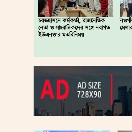
চরভদ্রাসনে কর্মকর্তা, রাজনৈতিক
নওগাঁ
নেতা ও সাংবাদিকদের সঙ্গে নবাগত
মেলার
ইউএনও’র মতবিনিময়