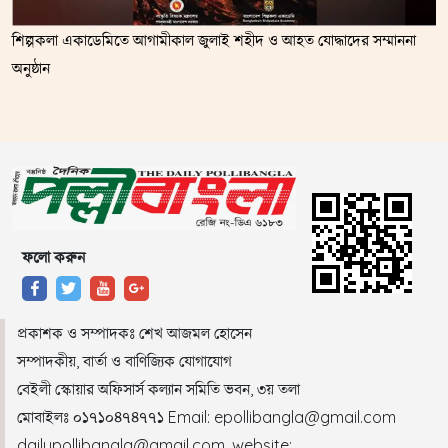
শিল্পকলা একাডেমিতে আগামীকাল জুলাই শহীদ ও আহত যোদ্ধাদের সম্মাননা
অনুষ্ঠান
ফলো করুন
প্রকাশক ও সম্পাদকঃ শেখ আজমল হোসেন
সম্পাদকীয়, বার্তা ও বাণিজ্যিক যোগাযোগ
বেইলী স্কোয়ার অফিসার্স কল্যান সমিতি ভবন, ৩য় তলা
মোবাইলঃ ০১৭১০৪৭৪৭৭১ Email: epollibangla@gmail.com
dailypollibangla@gmail.com ,website: