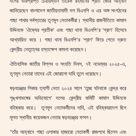
দলের ভারপ্রাপ্ত চেয়ারম্যান তারেক রহমানের প্রতি জোর আহ্বান
জানিয়েছেন বাংলাদেশ জাতীয়তাবাদী দল বিএনপি ও এর অঙ্গ সংগঠনের
গাছা শাখার সর্বস্তরের তৃণমূল নেতাকর্মীরা। স্থানীয় রাজনীতিতে কামাল
উদ্দিনকে
'
ঐক্যের প্রতীক
'
এবং
গাছা থানা বিএনপি’র '
প্রাণ
'
হিসেবে
আখ্যায়িত করে
। গাছা থানা বিএনপি’র '
প্রাণ
' ফিরে পেতে
দ্রুত
কেন্দ্রীয় নেতৃত্বের হস্তক্ষেপ কামনা করেছেন।
ঐতিহাসিক জাতীয় বিপ্লব ও সংহতি দিবস
,
৭ই নভেম্বর ২০২৫-এ
,
তৃণমূল নেতারা তাদের এই জোরালো দাবি তুলে ধরেছেন।
ষড়যন্ত্রের শিকার ত্যাগী নেতা ২০২৪ সালে
'
তুচ্ছ ঘটনাকে কেন্দ্র করে
শৃঙ্খলাভঙ্গের অভিযোগে
'
দলের কেন্দ্রীয় কমিটি কামাল উদ্দিনকে
বহিষ্কার করে।
তৃণমূল নেতাকর্মীদের দাবি
,
এই বহিষ্কারাদেশ ছিল
মূলত স্থানীয় কয়েকজন নেতার ষড়যন্ত্রের ফসল।
"
তাঁর আহ্বানে গাছা এলাকার হাজারো নেতাকর্মী রাজপথে ছিলেন এবং