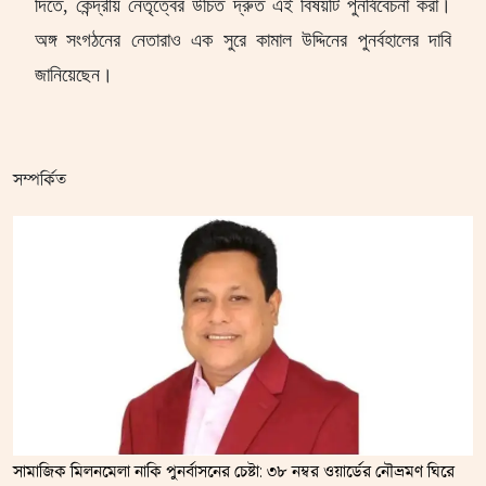
দিতে
,
কেন্দ্রীয় নেতৃত্বের উচিত দ্রুত এই বিষয়টি পুনর্বিবেচনা করা।
অঙ্গ সংগঠনের নেতারাও এক সুরে কামাল উদ্দিনের পুনর্বহালের দাবি
জানিয়েছেন।
সম্পর্কিত
সামাজিক মিলনমেলা নাকি পুনর্বাসনের চেষ্টা: ৩৮ নম্বর ওয়ার্ডের নৌভ্রমণ ঘিরে