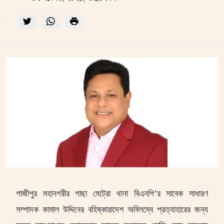
গাজীপুর মহানগরীর গাছা মেট্রো থানা বিএনপি’র সাবেক সাধারণ
সম্পাদক কামাল উদ্দিনের বহিষ্কারাদেশ অবিলম্বে প্রত্যাহারের জন্য