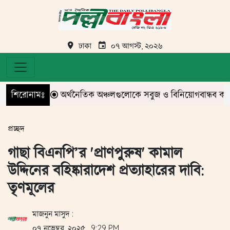
ঢাকা
০৭ আগস্ট, ২০২৬
শিরোনামঃ
অর্থনৈতিক অঞ্চলগুলোকে সবুজ ও বিনিয়োগবান্ধব করার নির্দেশ 
প্রচ্ছদ
গাছা বিএনপি’র 'প্রাণপুরুষ' কামাল
উদ্দিনের বহিষ্কারাদেশ প্রত্যাহারের দাবি:
তৃণমূলের
মাজনুন মাসুদ :
০৭ নভেম্বর, ২০২৫, 9:29 PM